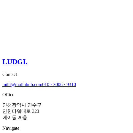
Node.js
Python
Django
FastAPI
Go
Spring Boot
AWS
GCP
Firebase
Docker
Kubernetes
Vercel
LLM / RAG
Computer
LUDGI
.
Vision
NLP
TensorFlow
PostgreSQL
MongoDB
Contact
milli@molluhub.com
010 · 3006 · 9310
Office
인천광역시 연수구
인천타워대로 323
에이동 20층
Navigate