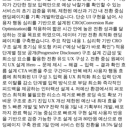
자가 간단한 정보 입력만으로 예상 낙찰가를 확인할 수 있는
서비스의 초기 검증을 위해, 제한된 예산과 기간 내 전환 중심
랜딩페이지를 기획·개발하였습니다. 단순 UI 구현을 넘어, 사
용자 행동 심리를 기반으로 설계된 CRO(Conversion Rate
Optimization)를 적용하여 짧은 시간 안에 높은 전환 성과를 달
성하는 것을 목표로 하였으며, 데이터 기반 전환 최적화 랜딩
페이지를 구축했습니다. 주요 작업 내용 1. 심리학 기반 CRO
구조 설계 호기심 유도형 카피 (“예상 낙찰가 바로 확인”) 적용
단계별 정보 공개(Progressive Disclosure) 구조 설계 긴급성 및
희소성 요소를 활용한 전환 유도 UX 구성 2. 전환 중심 원페이
지 UX 설계 Hero → 문제 제시 → 해결 → 입력 → 결과 확인 흐
름 설계 CTA 버튼을 주요 구간마다 반복 배치 사용자 행동 흐
름에 최적화된 UI 구성 3. 입력 폼 UX 최적화 최소 입력 단계
로 이탈률 감소 단계별 입력 방식으로 부담 최소화 즉각적인
피드백을 제공하는 인터랙션 설계 4. 저예산 환경에서의 퍼포
먼스 최적화 불필요한 리소스 제거로 빠른 로딩 속도 확보 가
벼운 구조로 초기 진입 UX 개선 제한된 예산 내 최대 효율 구
현 5. 빠른 개발 및 MVP 전략 적용 3일 내 기획부터 개발, 배포
까지 완료 핵심 기능 중심으로 빠르게 구현 실제 사용자 반응
을 기반으로 검증 가능한 구조 설계 성과 80만원 예산으로 랜
딩페이지 구축 완료 3일 만에 서비스 런칭 전환율 18.5% 달성