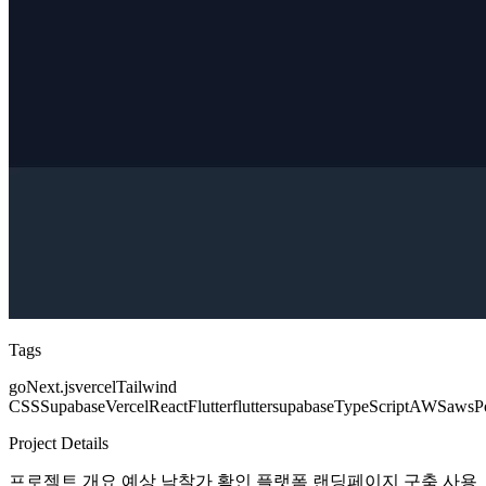
Tags
go
Next.js
vercel
Tailwind
CSS
Supabase
Vercel
React
Flutter
flutter
supabase
TypeScript
AWS
aws
P
Project Details
프로젝트 개요 예상 낙찰가 확인 플랫폼 랜딩페이지 구축 사용