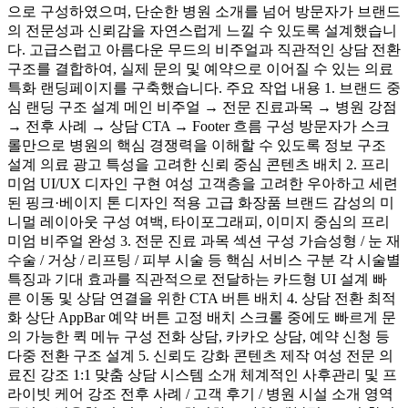
으로 구성하였으며, 단순한 병원 소개를 넘어 방문자가 브랜드
의 전문성과 신뢰감을 자연스럽게 느낄 수 있도록 설계했습니
다. 고급스럽고 아름다운 무드의 비주얼과 직관적인 상담 전환
구조를 결합하여, 실제 문의 및 예약으로 이어질 수 있는 의료
특화 랜딩페이지를 구축했습니다. 주요 작업 내용 1. 브랜드 중
심 랜딩 구조 설계 메인 비주얼 → 전문 진료과목 → 병원 강점
→ 전후 사례 → 상담 CTA → Footer 흐름 구성 방문자가 스크
롤만으로 병원의 핵심 경쟁력을 이해할 수 있도록 정보 구조
설계 의료 광고 특성을 고려한 신뢰 중심 콘텐츠 배치 2. 프리
미엄 UI/UX 디자인 구현 여성 고객층을 고려한 우아하고 세련
된 핑크·베이지 톤 디자인 적용 고급 화장품 브랜드 감성의 미
니멀 레이아웃 구성 여백, 타이포그래피, 이미지 중심의 프리
미엄 비주얼 완성 3. 전문 진료 과목 섹션 구성 가슴성형 / 눈 재
수술 / 거상 / 리프팅 / 피부 시술 등 핵심 서비스 구분 각 시술별
특징과 기대 효과를 직관적으로 전달하는 카드형 UI 설계 빠
른 이동 및 상담 연결을 위한 CTA 버튼 배치 4. 상담 전환 최적
화 상단 AppBar 예약 버튼 고정 배치 스크롤 중에도 빠르게 문
의 가능한 퀵 메뉴 구성 전화 상담, 카카오 상담, 예약 신청 등
다중 전환 구조 설계 5. 신뢰도 강화 콘텐츠 제작 여성 전문 의
료진 강조 1:1 맞춤 상담 시스템 소개 체계적인 사후관리 및 프
라이빗 케어 강조 전후 사례 / 고객 후기 / 병원 시설 소개 영역