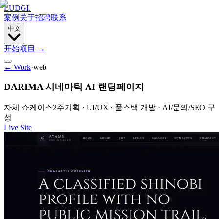
LUDGI
.
案例
关于
招聘
联系
中文
开始项目
→
← Work
·
web
DARIMA 시네마틱 AI 랜딩페이지
자체 쇼케이스
2주
기획 · UI/UX · 풀스택 개발 · AI/문의/SEO 구
성
Live Site