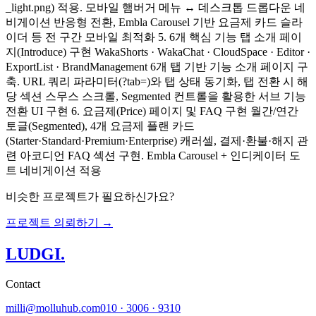
_light.png) 적용. 모바일 햄버거 메뉴 ↔ 데스크톱 드롭다운 네
비게이션 반응형 전환, Embla Carousel 기반 요금제 카드 슬라
이더 등 전 구간 모바일 최적화 5. 6개 핵심 기능 탭 소개 페이
지(Introduce) 구현 WakaShorts · WakaChat · CloudSpace · Editor ·
ExportList · BrandManagement 6개 탭 기반 기능 소개 페이지 구
축. URL 쿼리 파라미터(?tab=)와 탭 상태 동기화, 탭 전환 시 해
당 섹션 스무스 스크롤, Segmented 컨트롤을 활용한 서브 기능
전환 UI 구현 6. 요금제(Price) 페이지 및 FAQ 구현 월간/연간
토글(Segmented), 4개 요금제 플랜 카드
(Starter·Standard·Premium·Enterprise) 캐러셀, 결제·환불·해지 관
련 아코디언 FAQ 섹션 구현. Embla Carousel + 인디케이터 도
트 네비게이션 적용
비슷한 프로젝트가 필요하신가요?
프로젝트 의뢰하기 →
LUDGI
.
Contact
milli@molluhub.com
010 · 3006 · 9310