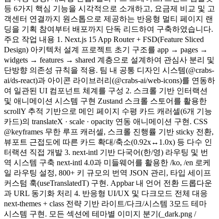
등 6가지 핵심 기능을 시각적으로 소개하고, 요금제 비교 및 고
객센터 연결까지 원스톱으로 제공하는 반응형 멀티 페이지 랜
딩을 기획 참여부터 배포까지 단독 리드하여 구축하였습니다.
주요 작업 내용 1. Next.js 15 App Router + FSD(Feature Sliced
Design) 아키텍처 설계 프로젝트 초기 구조를 app → pages →
widgets → features → shared 계층으로 설계하여 관심사 분리 및
단방향 의존성 규칙을 적용. 팀 내 공통 디자인 시스템(@crabs-
ai/ds-react)과 아이콘 라이브러리(@crabs-ai/web-icons)를 연동하
여 일관된 UI 컴포넌트 체계를 구성 2. 스크롤 기반 인터랙션
및 애니메이션 시스템 구현 Zustand 스크롤 스토어를 활용한
scrollY 추적 기반으로 메인 페이지 수평 카드 캐러셀(6개 기능
카드)의 translateX · scale · opacity 연동 애니메이션 구현. CSS
@keyframes 무한 루프 캐러셀, 스크롤 진행률 기반 sticky 전환,
뷰포트 근접도에 따른 카드 확대/축소(0.92x↔1.0x) 등 다수 인
터랙션 직접 개발 3. next-intl 기반 다국어(한/영) 라우팅 및 번
역 시스템 구축 next-intl 4.0과 미들웨어를 활용한 /ko, /en 로케
일 라우팅 설정, 800+ 키 규모의 번역 JSON 관리, 타입 세이프
커스텀 훅(useTranslatedT) 구현. Appbar 내 언어 전환 드롭다운
과 URL 동기화 처리 4. 반응형 UI/UX 및 다크모드 전체 대응
next-themes + class 전략 기반 라이트/다크/시스템 3모드 테마
시스템 구현. 모든 섹션에 테마별 이미지 분기(_dark.png /