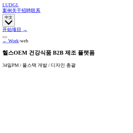
LUDGI
.
案例
关于
招聘
联系
中文
开始项目
→
← Work
·
web
헬스OEM 건강식품 B2B 제조 플랫폼
34일
PM / 풀스택 개발 / 디자인 총괄