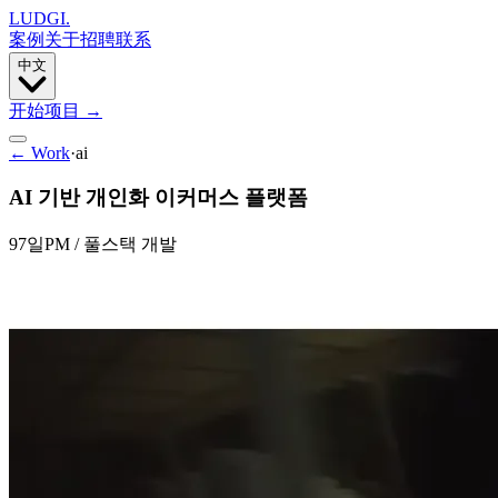
LUDGI
.
案例
关于
招聘
联系
中文
开始项目
→
← Work
·
ai
AI 기반 개인화 이커머스 플랫폼
97일
PM / 풀스택 개발