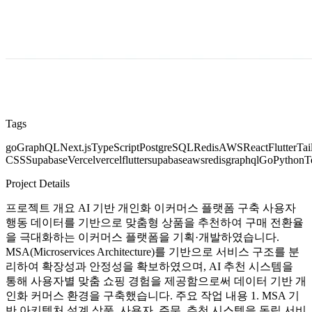
Tags
go
GraphQL
Next.js
TypeScript
PostgreSQL
Redis
AWS
React
Flutter
Tai
CSS
Supabase
Vercel
vercel
flutter
supabase
aws
redis
graphql
Go
Python
T
Project Details
프로젝트 개요 AI 기반 개인화 이커머스 플랫폼 구축 사용자
행동 데이터를 기반으로 맞춤형 상품을 추천하여 구매 전환율
을 극대화하는 이커머스 플랫폼을 기획·개발하였습니다.
MSA(Microservices Architecture)를 기반으로 서비스 구조를 분
리하여 확장성과 안정성을 확보하였으며, AI 추천 시스템을
통해 사용자별 맞춤 쇼핑 경험을 제공함으로써 데이터 기반 개
인화 커머스 환경을 구축했습니다. 주요 작업 내용 1. MSA 기
반 아키텍처 설계 상품, 사용자, 주문, 추천 시스템을 독립 서비