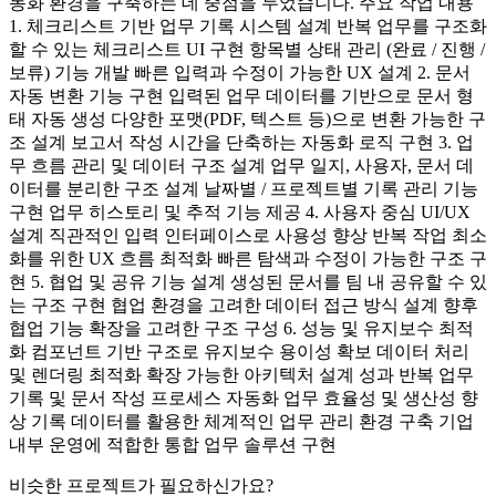
동화 환경을 구축하는 데 중점을 두었습니다. 주요 작업 내용
1. 체크리스트 기반 업무 기록 시스템 설계 반복 업무를 구조화
할 수 있는 체크리스트 UI 구현 항목별 상태 관리 (완료 / 진행 /
보류) 기능 개발 빠른 입력과 수정이 가능한 UX 설계 2. 문서
자동 변환 기능 구현 입력된 업무 데이터를 기반으로 문서 형
태 자동 생성 다양한 포맷(PDF, 텍스트 등)으로 변환 가능한 구
조 설계 보고서 작성 시간을 단축하는 자동화 로직 구현 3. 업
무 흐름 관리 및 데이터 구조 설계 업무 일지, 사용자, 문서 데
이터를 분리한 구조 설계 날짜별 / 프로젝트별 기록 관리 기능
구현 업무 히스토리 및 추적 기능 제공 4. 사용자 중심 UI/UX
설계 직관적인 입력 인터페이스로 사용성 향상 반복 작업 최소
화를 위한 UX 흐름 최적화 빠른 탐색과 수정이 가능한 구조 구
현 5. 협업 및 공유 기능 설계 생성된 문서를 팀 내 공유할 수 있
는 구조 구현 협업 환경을 고려한 데이터 접근 방식 설계 향후
협업 기능 확장을 고려한 구조 구성 6. 성능 및 유지보수 최적
화 컴포넌트 기반 구조로 유지보수 용이성 확보 데이터 처리
및 렌더링 최적화 확장 가능한 아키텍처 설계 성과 반복 업무
기록 및 문서 작성 프로세스 자동화 업무 효율성 및 생산성 향
상 기록 데이터를 활용한 체계적인 업무 관리 환경 구축 기업
내부 운영에 적합한 통합 업무 솔루션 구현
비슷한 프로젝트가 필요하신가요?