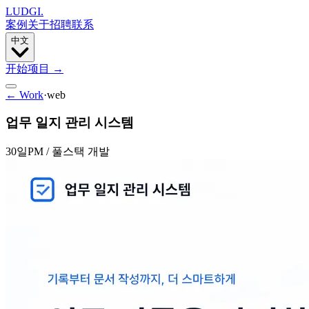
LUDGI
.
案例
关于
招聘
联系
中文
开始项目
→
← Work
·
web
업무 일지 관리 시스템
30일
PM / 풀스택 개발