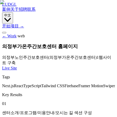
LUDGI
.
案例
关于
招聘
联系
中文
开始项目
→
← Work
·
web
의정부가온주간보호센터 홈페이지
의정부노인주간보호센터(의정부가온주간보호센터)
1
웹사이
트 구축
Live Site
Tags
Next.js
React
TypeScript
Tailwind CSS
Firebase
Framer Motion
Swiper
Key Results
01
센터소개/프로그램/이용안내/오시는 길 섹션 구성