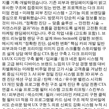
지를 기획·개발하였습니다. 기존 피부과 랜딩페이지들이 밝고
유사한 구조에 집중되어 있는 반면, 본 프로젝트는 다크 프리
미엄 컨셉 + 미래형 피부 진단 시스템 + 고기능 의료 브랜딩을
중심으로 차별화했습니다. 방문자가 단순히 시술 정보를 보는
것이 아니라, “정확한 진단 → 맞춤 솔루션 → 안전한 시술 →
자연스러운 결과”라는 흐름을 경험하도록 설계된 고전환 의료
마케팅 랜딩페이지입니다. 주요 작업 내용 (고도화 포함) 1. 브
랜드 리뉴얼형 랜딩 구조 설계 Hero Section에 강렬한 브랜드
메시지 배치 “정확한 진단, 섬세한 변화” 핵심 카피 개발 일반
피부과와 다른 프리미엄 이미지 강조 스크롤형 스토리텔링 구
조 설계 상담 예약 중심 CTA 동선 구축 2. 다크 프리미엄
UI/UX 디자인 구축 블랙 / 딥퍼플 / 핑크 네온 컬러 시스템 적
용 고급 뷰티 디바이스 브랜드 느낌의 UI 구성 경쟁 병원 대비
차별화되는 미래형 비주얼 완성 고가 시술 고객층을 겨냥한 신
뢰 중심 디자인 3. AI 피부 정밀 진단 시스템 표현 3D 피부 스
캔 진단 섹션 구성 모공 / 탄력 / 색소 / 유수분 밸런스 시각화
UI 개인 맞춤 프로그램 추천 구조 설계 진단 후 상담 전환 CTA
연결 4. 시술 프로그램 필터 시스템 고도화 리프팅 / 스킨부스
터 / 피부관리 / 색소미백 / 필러 / 바디라인 카테고리 구현 클릭
형 필터 UI 적용 각 프로그램별 카드 상세 구조 제작 모바일에
서도 손쉬운 탐색 UX 구현 5. 의료 신뢰도 강화 시스템 누적 시