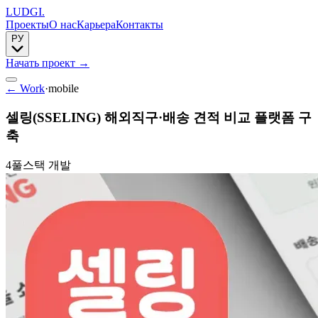
LUDGI
.
Проекты
О нас
Карьера
Контакты
РУ
Начать проект
→
← Work
·
mobile
셀링(SSELING) 해외직구·배송 견적 비교 플랫폼 구
축
4
풀스택 개발