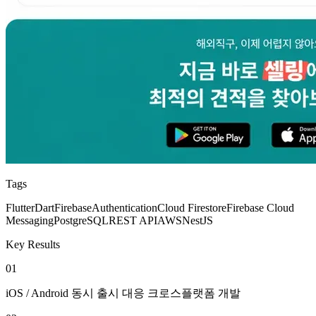
Tags
Flutter
Dart
Firebase
Authentication
Cloud Firestore
Firebase Cloud
Messaging
PostgreSQL
REST API
AWS
NestJS
Key Results
01
iOS / Android 동시 출시 대응 크로스플랫폼 개발