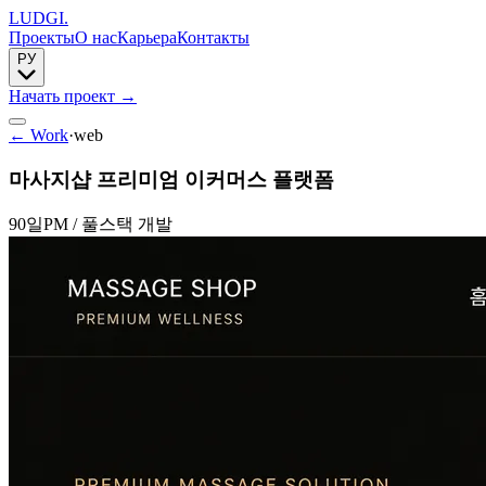
LUDGI
.
Проекты
О нас
Карьера
Контакты
РУ
Начать проект
→
← Work
·
web
마사지샵 프리미엄 이커머스 플랫폼
90일
PM / 풀스택 개발