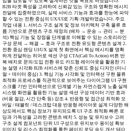
입을 검토할 수 있도록 설계하는 것을 목표로 하였습니다.
B2B 타겟 특성을 고려하여 신뢰감 있는 구조와 명확한 메시지
전달에 집중하였으며, 실제 서비스 기능과 효과를 한눈에 파악
할 수 있는 전환 중심의 UX/UI로 기획·개발하였습니다. 주요
작업 내용 1. 서비스 구조 설계 및 정보 아키텍처 구축 물류 흐
름 기반으로 콘텐츠 구조 재정의 (배차 → 운송 → 관리 → 분
석) 핵심 기능 및 장점을 단계별로 이해할 수 있는 스토리라인
구성 문제 → 해결 → 효과 구조로 전환 유도형 콘텐츠 설계 2.
전환 중심 랜딩 UI/UX 설계 첫 화면에서 핵심 메시지를 명확
하게 전달하는 히어로 섹션 구성 CTA(Call To Action) 버튼 반
복 배치로 문의/도입 전환 유도 카드형 레이아웃을 활용한 기
능 설명 시각화 B2B 서비스에 맞춘 신뢰도 중심 디자인 (미니
멀 + 데이터 중심) 3. 핵심 기능 시각화 및 인터랙션 구현 물류
최적화 프로세스를 직관적으로 보여주는 다이어그램 UI 구현
스크롤 기반 인터랙션으로 단계별 기능 자연스럽게 노출 실제
시스템 화면을 활용한 기능 설명 섹션 구성 데이터 기반 효과
(비용 절감, 시간 단축 등) 강조 4. 반응형 및 접근성 최적화 모
바일 / 태블릿 / 데스크탑 대응 반응형 레이아웃 설계 다양한 해
상도에서도 핵심 정보가 유지되도록 UI 구조 최적화 빠른 로
딩과 가독성을 고려한 콘텐츠 배치 5. 성능 및 유지보수 고려
구조 설계 컴포넌트 단위 UI 구성으로 유지보수 용이성 확보
이미지 및 리소스 최적화를 통한 페이지 로딩 속도 개선 SEO