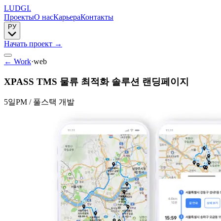
LUDGI
.
Проекты
О нас
Карьера
Контакты
РУ
Начать проект
→
← Work
·
web
XPASS TMS 물류 최적화 솔루션 랜딩페이지
5일
PM / 풀스택 개발