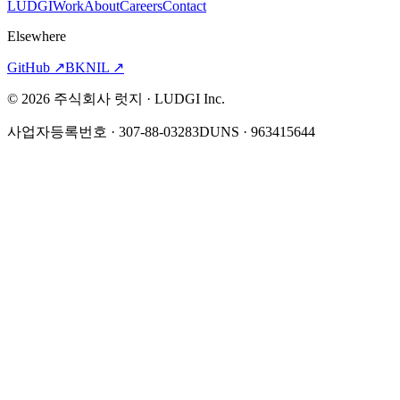
LUDGI
Work
About
Careers
Contact
Elsewhere
GitHub
↗
BKNIL
↗
©
2026
주식회사 럿지 · LUDGI Inc.
사업자등록번호 · 307-88-03283
DUNS · 963415644