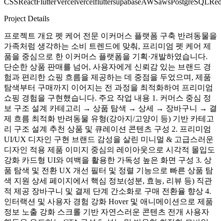
CSS
React
Flutter
Vercel
vercel
flutter
supabase
AWS
aws
PostgreSQL
Red
Project Details
프로젝트 개요 펫 케어 전문 이커머스 플랫폼 구축 반려동물을
가족처럼 생각하는 소비 트렌드에 맞춰, 프리미엄 펫 케어 제
품을 중심으로 한 이커머스 플랫폼을 기획·개발하였습니다.
단순한 상품 판매를 넘어, 사용자에게 신뢰감 있는 브랜드 경
험과 편리한 쇼핑 흐름을 제공하는 데 중점을 두었으며, 제품
탐색부터 구매까지 이어지는 전 과정을 최적화하여 프리미엄
쇼핑 경험을 구현했습니다. 주요 작업 내용 1. 커머스 중심 정
보 구조 설계 카테고리 → 상품 탐색 → 상세 → 장바구니 → 결
제 흐름 최적화 반려동물 유형(강아지/고양이 등) 기반 카테고
리 구조 설계 추천 상품 및 큐레이션 콘텐츠 구성 2. 프리미엄
UI/UX 디자인 구현 브랜드 감성을 살린 미니멀 & 고급스러운
디자인 적용 제품 이미지 중심의 레이아웃으로 시각적 몰입도
강화 카드형 UI와 여백을 활용한 가독성 높은 화면 구성 3. 상
품 탐색 및 전환 UX 개선 필터 및 정렬 기능으로 빠른 상품 탐
색 지원 상세 페이지에서 핵심 정보(성분, 효능, 리뷰 등) 직관
적 제공 장바구니 및 결제 단계 간소화로 구매 전환율 향상 4.
인터랙션 및 사용자 경험 강화 Hover 및 애니메이션으로 제품
정보 노출 강화 스크롤 기반 자연스러운 콘텐츠 전개 사용자