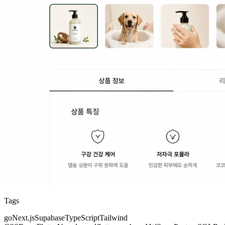
Tags
go
Next.js
Supabase
TypeScript
Tailwind