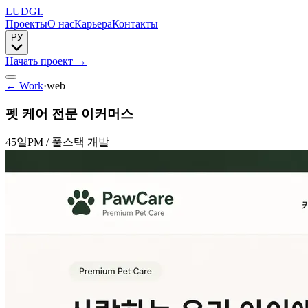
LUDGI
.
Проекты
О нас
Карьера
Контакты
РУ
Начать проект
→
← Work
·
web
펫 케어 전문 이커머스
45일
PM / 풀스택 개발