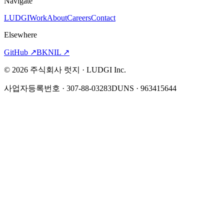
Navigate
LUDGI
Work
About
Careers
Contact
Elsewhere
GitHub
↗
BKNIL
↗
©
2026
주식회사 럿지 · LUDGI Inc.
사업자등록번호 · 307-88-03283
DUNS · 963415644