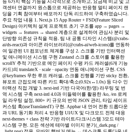
등 6가지 핵심 기능을 시각적으로 소개하고, 요금제 비교 및 고
객센터 연결까지 원스톱으로 제공하는 반응형 멀티 페이지 랜
딩을 기획 참여부터 배포까지 단독 리드하여 구축하였습니다.
주요 작업 내용 1. Next.js 15 App Router + FSD(Feature Sliced
Design) 아키텍처 설계 프로젝트 초기 구조를 app → pages →
widgets → features → shared 계층으로 설계하여 관심사 분리 및
단방향 의존성 규칙을 적용. 팀 내 공통 디자인 시스템(@crabs-
ai/ds-react)과 아이콘 라이브러리(@crabs-ai/web-icons)를 연동하
여 일관된 UI 컴포넌트 체계를 구성 2. 스크롤 기반 인터랙션
및 애니메이션 시스템 구현 Zustand 스크롤 스토어를 활용한
scrollY 추적 기반으로 메인 페이지 수평 카드 캐러셀(6개 기능
카드)의 translateX · scale · opacity 연동 애니메이션 구현. CSS
@keyframes 무한 루프 캐러셀, 스크롤 진행률 기반 sticky 전환,
뷰포트 근접도에 따른 카드 확대/축소(0.92x↔1.0x) 등 다수 인
터랙션 직접 개발 3. next-intl 기반 다국어(한/영) 라우팅 및 번
역 시스템 구축 next-intl 4.0과 미들웨어를 활용한 /ko, /en 로케
일 라우팅 설정, 800+ 키 규모의 번역 JSON 관리, 타입 세이프
커스텀 훅(useTranslatedT) 구현. Appbar 내 언어 전환 드롭다운
과 URL 동기화 처리 4. 반응형 UI/UX 및 다크모드 전체 대응
next-themes + class 전략 기반 라이트/다크/시스템 3모드 테마
시스템 구현. 모든 섹션에 테마별 이미지 분기(_dark.png /
_light.png) 적용. 모바일 햄버거 메뉴 ↔ 데스크톱 드롭다운 네