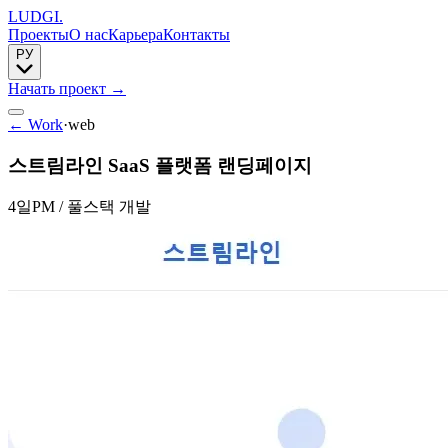
LUDGI
.
Проекты
О нас
Карьера
Контакты
РУ
Начать проект
→
← Work
·
web
스트림라인 SaaS 플랫폼 랜딩페이지
4일
PM / 풀스택 개발