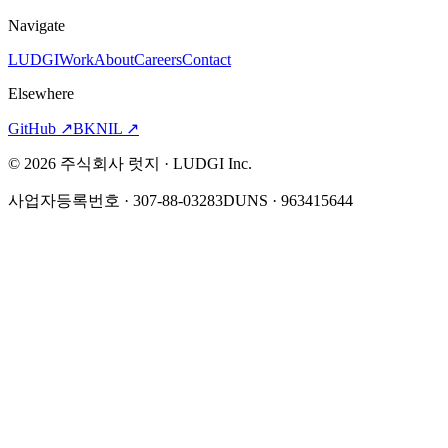
Navigate
LUDGI
Work
About
Careers
Contact
Elsewhere
GitHub
↗
BKNIL
↗
©
2026
주식회사 럿지 · LUDGI Inc.
사업자등록번호 · 307-88-03283
DUNS · 963415644