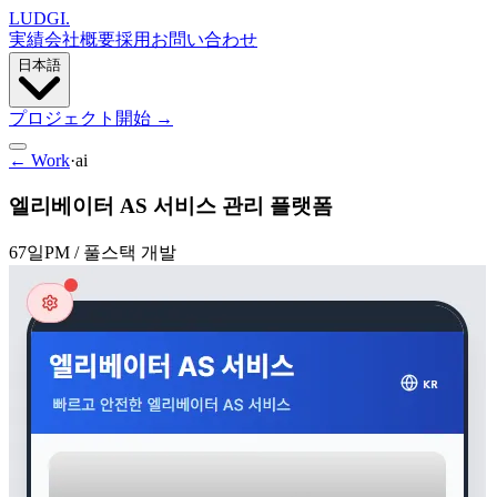
LUDGI
.
実績
会社概要
採用
お問い合わせ
日本語
プロジェクト開始
→
← Work
·
ai
엘리베이터 AS 서비스 관리 플랫폼
67일
PM / 풀스택 개발