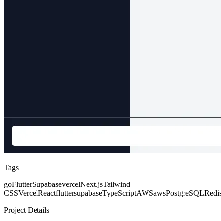
Tags
go
Flutter
Supabase
vercel
Next.js
Tailwind
CSS
Vercel
React
flutter
supabase
TypeScript
AWS
aws
PostgreSQL
Redi
Project Details