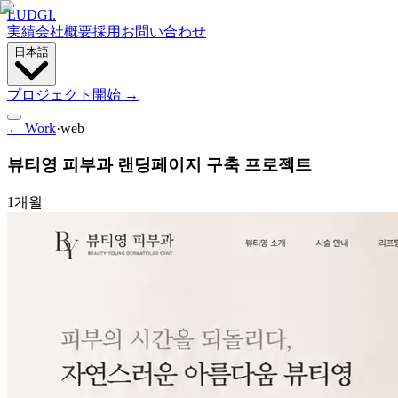
LUDGI
.
実績
会社概要
採用
お問い合わせ
日本語
プロジェクト開始
→
← Work
·
web
뷰티영 피부과 랜딩페이지 구축 프로젝트
1개월