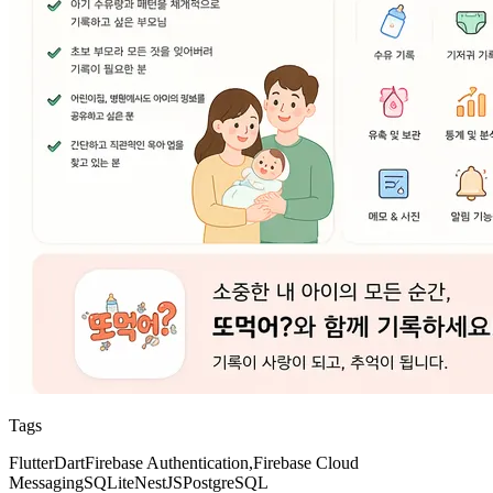
Tags
Flutter
Dart
Firebase Authentication,
Firebase Cloud
Messaging
SQLite
NestJS
PostgreSQL