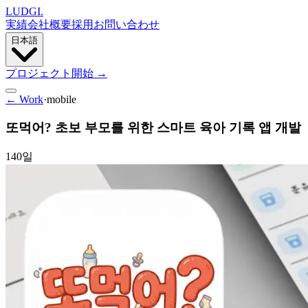
LUDGI
.
実績
会社概要
採用
お問い合わせ
日本語
プロジェクト開始
→
← Work
·
mobile
또먹어? 초보 부모를 위한 스마트 육아 기록 앱 개발
140일