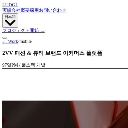
LUDGI
.
実績
会社概要
採用
お問い合わせ
日本語
プロジェクト開始
→
← Work
·
mobile
2VV 패션 & 뷰티 브랜드 이커머스 플랫폼
97일
PM / 풀스택 개발