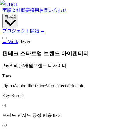
LUDGI
.
実績
会社概要
採用
お問い合わせ
日本語
プロジェクト開始
→
← Work
·
design
핀테크 스타트업 브랜드 아이덴티티
PayBridge
2개월
브랜드 디자이너
Tags
Figma
Adobe Illustrator
After Effects
Principle
Key Results
01
브랜드 인지도 긍정 반응 87%
02