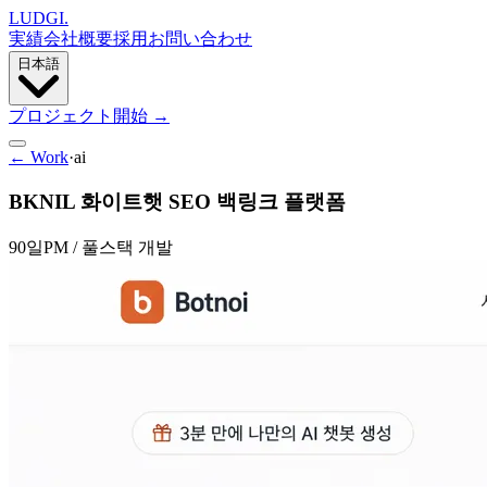
LUDGI
.
実績
会社概要
採用
お問い合わせ
日本語
プロジェクト開始
→
← Work
·
ai
BKNIL 화이트햇 SEO 백링크 플랫폼
90일
PM / 풀스택 개발