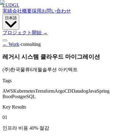
LUDGI
.
実績
会社概要
採用
お問い合わせ
日本語
プロジェクト開始
→
← Work
·
consulting
레거시 시스템 클라우드 마이그레이션
(주)한국물류
6개월
솔루션 아키텍트
Tags
AWS
Kubernetes
Terraform
ArgoCD
Datadog
Java
Spring
Boot
PostgreSQL
Key Results
01
인프라 비용 40% 절감