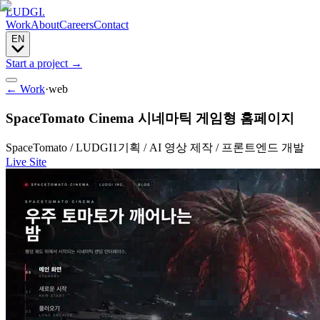
LUDGI
.
Work
About
Careers
Contact
EN
Start a project
→
← Work
·
web
SpaceTomato Cinema 시네마틱 게임형 홈페이지
SpaceTomato / LUDGI
1
기획 / AI 영상 제작 / 프론트엔드 개발
Live Site