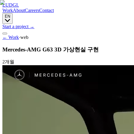
LUDGI
.
Work
About
Careers
Contact
EN
Start a project
→
← Work
·
web
Mercedes-AMG G63 3D 가상현실 구현
2개월