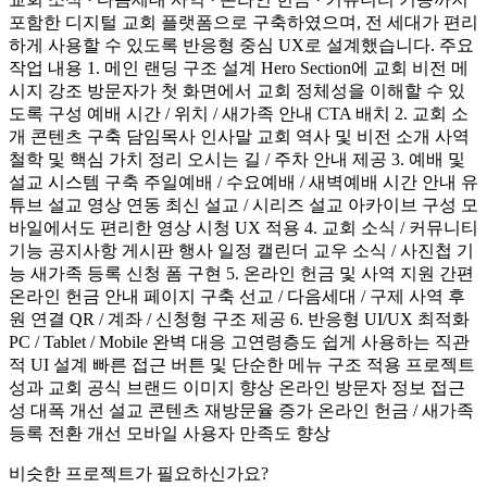
포함한 디지털 교회 플랫폼으로 구축하였으며, 전 세대가 편리
하게 사용할 수 있도록 반응형 중심 UX로 설계했습니다. 주요
작업 내용 1. 메인 랜딩 구조 설계 Hero Section에 교회 비전 메
시지 강조 방문자가 첫 화면에서 교회 정체성을 이해할 수 있
도록 구성 예배 시간 / 위치 / 새가족 안내 CTA 배치 2. 교회 소
개 콘텐츠 구축 담임목사 인사말 교회 역사 및 비전 소개 사역
철학 및 핵심 가치 정리 오시는 길 / 주차 안내 제공 3. 예배 및
설교 시스템 구축 주일예배 / 수요예배 / 새벽예배 시간 안내 유
튜브 설교 영상 연동 최신 설교 / 시리즈 설교 아카이브 구성 모
바일에서도 편리한 영상 시청 UX 적용 4. 교회 소식 / 커뮤니티
기능 공지사항 게시판 행사 일정 캘린더 교우 소식 / 사진첩 기
능 새가족 등록 신청 폼 구현 5. 온라인 헌금 및 사역 지원 간편
온라인 헌금 안내 페이지 구축 선교 / 다음세대 / 구제 사역 후
원 연결 QR / 계좌 / 신청형 구조 제공 6. 반응형 UI/UX 최적화
PC / Tablet / Mobile 완벽 대응 고연령층도 쉽게 사용하는 직관
적 UI 설계 빠른 접근 버튼 및 단순한 메뉴 구조 적용 프로젝트
성과 교회 공식 브랜드 이미지 향상 온라인 방문자 정보 접근
성 대폭 개선 설교 콘텐츠 재방문율 증가 온라인 헌금 / 새가족
등록 전환 개선 모바일 사용자 만족도 향상
비슷한 프로젝트가 필요하신가요?