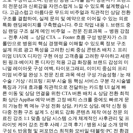
의 전문성과 신뢰감을 자연스럽게 느낄 수 있도록 설계했습니
다. 고급스럽고 아름다운 무드의 비주얼과 직관적인 상담 전환
구조를 결합하여, 실제 문의 및 예약으로 이어질 수 있는 의료
특화 랜딩페이지를 구축했습니다. 주요 작업 내용 1. 브랜드 중
심 랜딩 구조 설계 메인 비주얼 → 전문 진료과목 → 병원 강점
→ 전후 사례 → 상담 CTA → Footer 흐름 구성 방문자가 스크
롤만으로 병원의 핵심 경쟁력을 이해할 수 있도록 정보 구조
설계 의료 광고 특성을 고려한 신뢰 중심 콘텐츠 배치 2. 프리
미엄 UI/UX 디자인 구현 여성 고객층을 고려한 우아하고 세련
된 핑크·베이지 톤 디자인 적용 고급 화장품 브랜드 감성의 미
니멀 레이아웃 구성 여백, 타이포그래피, 이미지 중심의 프리
미엄 비주얼 완성 3. 전문 진료 과목 섹션 구성 가슴성형 / 눈 재
수술 / 거상 / 리프팅 / 피부 시술 등 핵심 서비스 구분 각 시술별
특징과 기대 효과를 직관적으로 전달하는 카드형 UI 설계 빠
른 이동 및 상담 연결을 위한 CTA 버튼 배치 4. 상담 전환 최적
화 상단 AppBar 예약 버튼 고정 배치 스크롤 중에도 빠르게 문
의 가능한 퀵 메뉴 구성 전화 상담, 카카오 상담, 예약 신청 등
다중 전환 구조 설계 5. 신뢰도 강화 콘텐츠 제작 여성 전문 의
료진 강조 1:1 맞춤 상담 시스템 소개 체계적인 사후관리 및 프
라이빗 케어 강조 전후 사례 / 고객 후기 / 병원 시설 소개 영역
구성 6. 반응형 및 퍼포먼스 최적화 모바일·태블릿·PC 전 환경